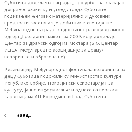
Суботица додељена награда „Про урбе“ за значајан
допринос развитку и угледу града Суботице
подизањем његових материјалних и духовних
вредности. Фестивал је добитник и специјалне
Међународне награде за допринос развоју драмског
одгоја „Грозданин кикот“ за 2009. коју додељује
Центар за драмски одгој из Мостара (БиХ центар
ИДЕА (Међународне асоцијације за драму/
позориште и образовање).
Реализацију Међународног фестивала позоришта за
децу Суботица подржали су Министарство културе
Републике Србије, Покрајински секретаријат за
културу, јавно информисање и односе са верским
заједницама АП Војводине и Град Суботица.
Назад...