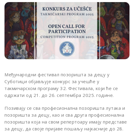
Међународни фестивал позоришта за децу у
Суботици објављује конкурс за учешће у
такмичарском програму 32. Фестивала, који ће се
одржати од 21. до 26. септембра 2025. године.
Позивају се сва професионална позоришта лутака и
позоришта за децу, као и сва друга професионална
позоришта која на свом репертоару имају представе
за децу, да своје пријаве пошаљу најкасније до 28.