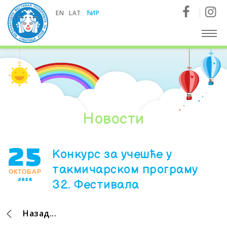
Међународни фестивал позоришта за децу - Суботица
EN
LAT
ЋИР
Новости
25
Kонкурс за учешће у
такмичарском програму
ОКТОБАР
2024
32. Фестивала
Назад...