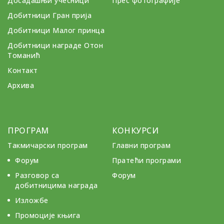
Досадашњи учесници
Прес фотографије
Добитници Гран прија
Добитници Малог принца
Добитници награде Отон
Томанић
Контакт
Архива
ПРОГРАМ
КОНКУРСИ
Такмичарски програм
Главни програм
Форум
Пратећи програми
Разговор са
Форум
добитницима награда
Изложбе
Промоције књига