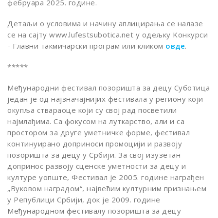
фебруара 2025. године.
Детаљи о условима и начину аплицирања се налазе
се на сајту www.lufestsubotica.net у одељку Kонкурси
- Главни такмичарски програм или кликом
овде
.
*****
Међународни фестивал позоришта за децу Суботица
један је од најзначајнијих фестивала у региону који
окупља ствараоце који су свој рад посветили
најмлађима. Са фокусом на луткарство, али и са
простором за друге уметничке форме, фестивал
континуирано доприноси промоцији и развоју
позоришта за децу у Србији. За свој изузетан
допринос развоју сценске уметности за децу и
културе уопште, Фестивал је 2005. године награђен
„Вуковом наградом“, највећим културним признањем
у Републици Србији, док је 2009. године
Међународном фестивалу позоришта за децу