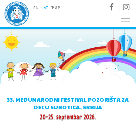
Međunarodni festival pozorišta za decu - Subotica
EN
LAT
ЋИР
33. MEĐUNARODNI FESTIVAL POZORIŠTA ZA
DECU SUBOTICA, SRBIJA
20-25. septembar 2026.