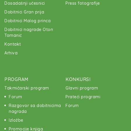
Dosadašnji učesnici
Press fotografije
Dobitnici Gran prija
Dobitnici Malog princa
Dobitnici nagrade Oton
Tomanić
Kontakt
Arhiva
PROGRAM
KONKURSI
Takmičarski program
Glavni program
Forum
Prateći programi
Razgovor sa dobitnicima
Forum
nagrada
Izložbe
Promocije knjiga