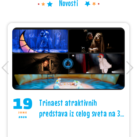
Novosti
Previous
Nex
19
Trinaest atraktivnih
predstava iz celog sveta na 33.
JUNE
2026
Međunarodnom festivalu
pozorišta za decu Subotica